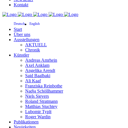
Kontakt
Deutsch
English
Start
Über uns
Ausstellungen
AKTUELL
Chronik
Künstler
Andreas Amrhein
Axel Anklam
Angelika Arendt
Said Baalbaki
Ali Kaaf
Franziska Reinbothe
Nadja Schöllhammer
Niels Sievers
Roland Stratmann
Matthias Stuchtey
Lubomir Typlt
Roger Wardin
Publikationen
Neuigkeiten