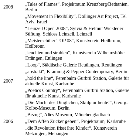
„Tales of Flames“, Projektraum Kreuzberg/Bethanien,
2008
Berlin
„Movement in Flexibility“, Dollinger Art Project, Tel
Aviv, Israel
“Leinzell Open 2008”, Sylvia & Helmut Wickleder
Stiftung, Schloss Leinzell, Leinzell
„Meisterschüler TOP 08“, Kunstverein Heilbronn,
Heilbronn
„leuchten und strahlen“, Kunstverein Wilhelmshöhe
Ettlingen, Ettlingen
„Loop“, Städtische Galerie Reutlingen, Reutlingen
„abstrakt“, Krammig & Pepper Contemporary, Berlin
„hold the line“, Ferenbalm-Gurbrü Station, Galerie für
2007
aktuelle Kunst, Karlsruhe
„Poetics Country“, Ferenbalm-Gurbrü Station, Galerie
für aktuelle Kunst, Karlsruhe
„Die Macht des Dinglichen, Skulptur heute!“, Georg-
Kolbe-Museum, Berlin
„Bezug“, Altes Museum, Mönchengladbach
2006
„Dem Affen Zucker geben“, Projektraum, Karlsruhe
„die Revolution frisst ihre Kinder“, Kunstverein
Metzingen, Metzingen