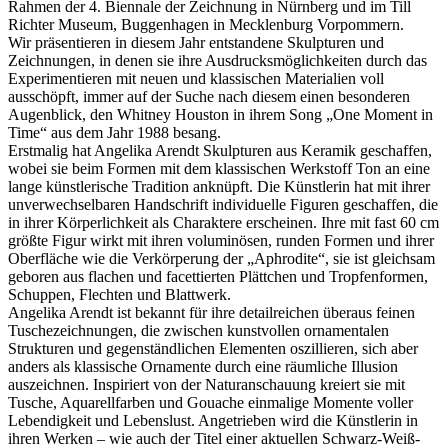
Rahmen der 4. Biennale der Zeichnung in Nürnberg und im Till
Richter Museum, Buggenhagen in Mecklenburg Vorpommern.
Wir präsentieren in diesem Jahr entstandene Skulpturen und
Zeichnungen, in denen sie ihre Ausdrucksmöglichkeiten durch das
Experimentieren mit neuen und klassischen Materialien voll
ausschöpft, immer auf der Suche nach diesem einen besonderen
Augenblick, den Whitney Houston in ihrem Song „One Moment in
Time“ aus dem Jahr 1988 besang.
Erstmalig hat Angelika Arendt Skulpturen aus Keramik geschaffen,
wobei sie beim Formen mit dem klassischen Werkstoff Ton an eine
lange künstlerische Tradition anknüpft. Die Künstlerin hat mit ihrer
unverwechselbaren Handschrift individuelle Figuren geschaffen, die
in ihrer Körperlichkeit als Charaktere erscheinen. Ihre mit fast 60 cm
größte Figur wirkt mit ihren voluminösen, runden Formen und ihrer
Oberfläche wie die Verkörperung der „Aphrodite“, sie ist gleichsam
geboren aus flachen und facettierten Plättchen und Tropfenformen,
Schuppen, Flechten und Blattwerk.
Angelika Arendt ist bekannt für ihre detailreichen überaus feinen
Tuschezeichnungen, die zwischen kunstvollen ornamentalen
Strukturen und gegenständlichen Elementen oszillieren, sich aber
anders als klassische Ornamente durch eine räumliche Illusion
auszeichnen. Inspiriert von der Naturanschauung kreiert sie mit
Tusche, Aquarellfarben und Gouache einmalige Momente voller
Lebendigkeit und Lebenslust. Angetrieben wird die Künstlerin in
ihren Werken – wie auch der Titel einer aktuellen Schwarz-Weiß-