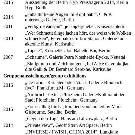
2015
Ausstellung der Berlin-Hyp-Preisträgerin 2014, Berlin
Hyp, Berlin
„Falls Ihr keine Augen im Kopf habt“, C & K
2014
unterwegs Galerie, Berlin
2011
„Vertigo Headspin“, je längerjelieber, Kaiserslautern
„Wer Schmetterlinge lachen hört, der weiss wie Wolken
2010
schmecken“, Ferenbalm-Gurbrü Station, Galerie für
akteulle Kunst, Karlsruhe
„Tapete“, Kosmetiksalon Babette Bar, Berlin
2007
„Schäume“, Galerie Petra Nostheide-Eycke, Nettetal
„Skulpturen und Zeichnungen“, bei Alice Cavoukdjian
dite Galli & Dr. Bernhard Serexhe, Karlsruhe
Gruppenausstellungen/group exhibitions
„De Lirio - Raritätenladen Vol. I, Galerie Braubach
2016
five", Frankfurt a.M., Germany
„Aufbruch Textil", Pforzheim Galerie/Kulturamt der
Stadt Pforzheim, Pforzheim, Germany
„Four calling birds", kuratiert von/curated by Mark
2015
Gisbourne, Satellite, Berlin
„Gegen den Tag", Haus am Lützowplatz, Berlin
2014
„Private view", Geoff Stern Art Space, Berlin
„INVERSE / I WISH, CHINA 2014", Langfang