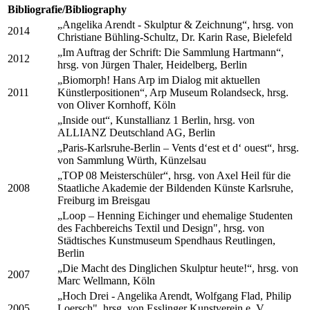
Bibliografie/Bibliography
„Angelika Arendt - Skulptur & Zeichnung“, hrsg. von
2014
Christiane Bühling-Schultz, Dr. Karin Rase, Bielefeld
„Im Auftrag der Schrift: Die Sammlung Hartmann“,
2012
hrsg. von Jürgen Thaler, Heidelberg, Berlin
„Biomorph! Hans Arp im Dialog mit aktuellen
2011
Künstlerpositionen“, Arp Museum Rolandseck, hrsg.
von Oliver Kornhoff, Köln
„Inside out“, Kunstallianz 1 Berlin, hrsg. von
ALLIANZ Deutschland AG, Berlin
„Paris-Karlsruhe-Berlin – Vents d‘est et d‘ ouest“, hrsg.
von Sammlung Würth, Künzelsau
„TOP 08 Meisterschüler“, hrsg. von Axel Heil für die
2008
Staatliche Akademie der Bildenden Künste Karlsruhe,
Freiburg im Breisgau
„Loop – Henning Eichinger und ehemalige Studenten
des Fachbereichs Textil und Design", hrsg. von
Städtisches Kunstmuseum Spendhaus Reutlingen,
Berlin
„Die Macht des Dinglichen Skulptur heute!“, hrsg. von
2007
Marc Wellmann, Köln
„Hoch Drei - Angelika Arendt, Wolfgang Flad, Philip
2005
Loersch", hrsg. von Esslinger Kunstverein e. V.,