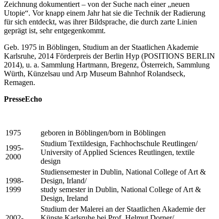
Zeichnung dokumentiert – von der Suche nach einer „neuen
Utopie“. Vor knapp einem Jahr hat sie die Technik der Radierung
für sich entdeckt, was ihrer Bildsprache, die durch zarte Linien
geprägt ist, sehr entgegenkommt.
Geb. 1975 in Böblingen, Studium an der Staatlichen Akademie
Karlsruhe, 2014 Förderpreis der Berlin Hyp (POSITIONS BERLIN
2014), u. a. Sammlung Hartmann, Bregenz, Österreich, Sammlung
Würth, Künzelsau und Arp Museum Bahnhof Rolandseck,
Remagen.
PresseEcho
1975
geboren in Böblingen/born in Böblingen
Studium Textildesign, Fachhochschule Reutlingen/
1995-
University of Applied Sciences Reutlingen, textile
2000
design
Studiensemester in Dublin, National College of Art &
1998-
Design, Irland/
1999
study semester in Dublin, National College of Art &
Design, Ireland
Studium der Malerei an der Staatlichen Akademie der
2002-
Künste Karlsruhe bei Prof. Helmut Dorner/