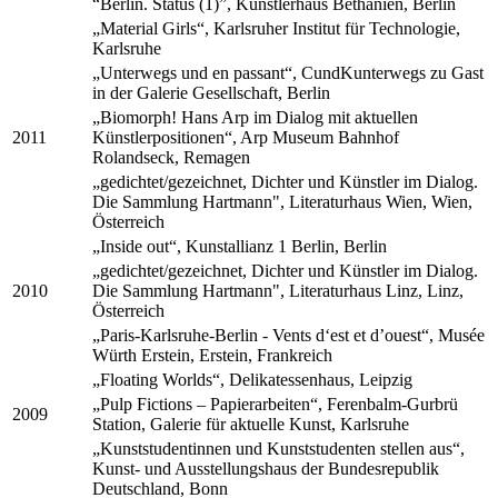
“Berlin. Status (1)”, Künstlerhaus Bethanien, Berlin
„Material Girls“, Karlsruher Institut für Technologie,
Karlsruhe
„Unterwegs und en passant“, CundKunterwegs zu Gast
in der Galerie Gesellschaft, Berlin
„Biomorph! Hans Arp im Dialog mit aktuellen
2011
Künstlerpositionen“, Arp Museum Bahnhof
Rolandseck, Remagen
„gedichtet/gezeichnet, Dichter und Künstler im Dialog.
Die Sammlung Hartmann", Literaturhaus Wien, Wien,
Österreich
„Inside out“, Kunstallianz 1 Berlin, Berlin
„gedichtet/gezeichnet, Dichter und Künstler im Dialog.
2010
Die Sammlung Hartmann", Literaturhaus Linz, Linz,
Österreich
„Paris-Karlsruhe-Berlin - Vents d‘est et d’ouest“, Musée
Würth Erstein, Erstein, Frankreich
„Floating Worlds“, Delikatessenhaus, Leipzig
„Pulp Fictions – Papierarbeiten“, Ferenbalm-Gurbrü
2009
Station, Galerie für aktuelle Kunst, Karlsruhe
„Kunststudentinnen und Kunststudenten stellen aus“,
Kunst- und Ausstellungshaus der Bundesrepublik
Deutschland, Bonn