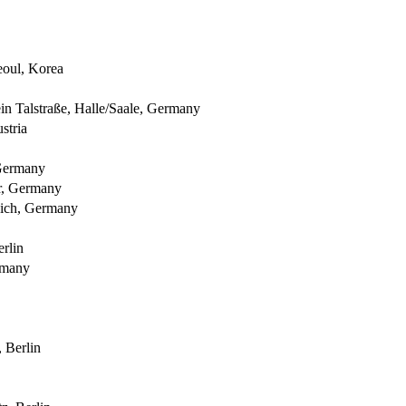
eoul, Korea
n Talstraße, Halle/Saale, Germany
stria
 Germany
r, Germany
nich, Germany
rlin
ermany
, Berlin