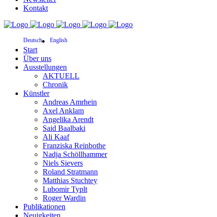
Kontakt
Deutsch
English
Start
Über uns
Ausstellungen
AKTUELL
Chronik
Künstler
Andreas Amrhein
Axel Anklam
Angelika Arendt
Said Baalbaki
Ali Kaaf
Franziska Reinbothe
Nadja Schöllhammer
Niels Sievers
Roland Stratmann
Matthias Stuchtey
Lubomir Typlt
Roger Wardin
Publikationen
Neuigkeiten