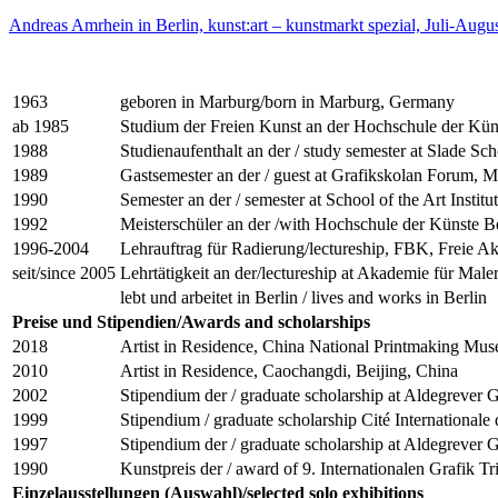
Andreas Amrhein in Berlin, kunst:art – kunstmarkt spezial, Juli-Au
1963
geboren in Marburg/born in Marburg, Germany
ab 1985
Studium der Freien Kunst an der Hochschule der Küns
1988
Studienaufenthalt an der / study semester at Slade Sc
1989
Gastsemester an der / guest at Grafikskolan Forum
1990
Semester an der / semester at School of the Art Insti
1992
Meisterschüler an der /with Hochschule der Künste B
1996-2004
Lehrauftrag für Radierung/lectureship, FBK, Freie A
seit/since 2005
Lehrtätigkeit an der/lectureship at Akademie für Maler
lebt und arbeitet in Berlin / lives and works in Berlin
Preise und Stipendien/Awards and scholarships
2018
Artist in Residence, China National Printmaking Mu
2010
Artist in Residence, Caochangdi, Beijing, China
2002
Stipendium der / graduate scholarship at Aldegrever 
1999
Stipendium / graduate scholarship Cité Internationale 
1997
Stipendium der / graduate scholarship at Aldegrever
1990
Kunstpreis der / award of 9. Internationalen Grafik 
Einzelausstellungen (Auswahl)/selected solo exhibitions