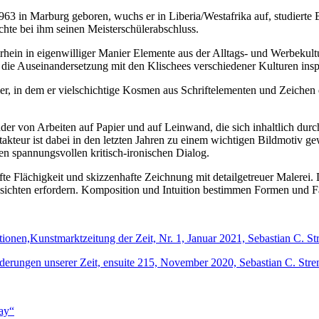
 1963 in Marburg geboren, wuchs er in Liberia/Westafrika auf, studie
chte bei ihm seinen Meisterschülerabschluss.
mrhein in eigenwilliger Manier Elemente aus der Alltags- und Werbeku
die Auseinandersetzung mit den Klischees verschiedener Kulturen inspi
, in dem er vielschichtige Kosmen aus Schriftelementen und Zeichen 
der von Arbeiten auf Papier und auf Leinwand, die sich inhaltlich dur
ptakteur ist dabei in den letzten Jahren zu einem wichtigen Bildmotiv 
uen spannungsvollen kritisch-ironischen Dialog.
afte Flächigkeit und skizzenhafte Zeichnung mit detailgetreuer Malerei.
 Ansichten erfordern. Komposition und Intuition bestimmen Formen und F
onen,Kunstmarktzeitung der Zeit, Nr. 1, Januar 2021, Sebastian C. St
erungen unserer Zeit, ensuite 215, November 2020, Sebastian C. Stre
ay“