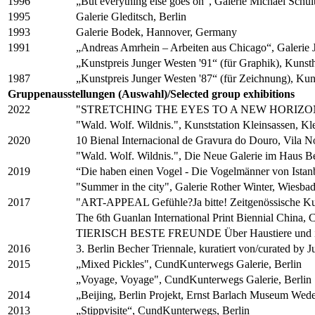
1996
„But everything else goes on“, Galerie Michael Schult
1995
Galerie Gleditsch, Berlin
1993
Galerie Bodek, Hannover, Germany
1991
„Andreas Amrhein – Arbeiten aus Chicago“, Galerie
„Kunstpreis Junger Westen '91“ (für Graphik), Kuns
1987
„Kunstpreis Junger Westen '87“ (für Zeichnung), Ku
Gruppenausstellungen (Auswahl)/Selected group exhibitions
2022
"STRETCHING THE EYES TO A NEW HORIZON", Gal
"Wald. Wolf. Wildnis.", Kunststation Kleinsassen, K
2020
10 Bienal Internacional de Gravura do Douro, Vila N
"Wald. Wolf. Wildnis.", Die Neue Galerie im Haus B
2019
“Die haben einen Vogel - Die Vogelmänner von Istanb
"Summer in the city", Galerie Rother Winter, Wiesb
2017
"ART-APPEAL Gefühle?Ja bitte! Zeitgenössische Kuns
The 6th Guanlan International Print Biennial China
TIERISCH BESTE FREUNDE Über Haustiere und ih
2016
3. Berlin Becher Triennale, kuratiert von/curated by J
2015
„Mixed Pickles", CundKunterwegs Galerie, Berlin
„Voyage, Voyage", CundKunterwegs Galerie, Berlin
2014
„Beijing, Berlin Projekt, Ernst Barlach Museum Wed
2013
„Stippvisite“, CundKunterwegs, Berlin