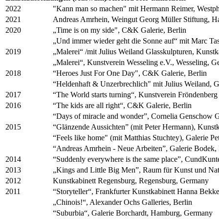
2022
"Kann man so machen" mit Hermann Reimer, Westpha
2021
Andreas Amrhein, Weingut Georg Müller Stiftung, 
2020
„Time is on my side", C&K Galerie, Berlin
„Und immer wieder geht die Sonne auf“ mit Marc T
2019
„Malerei“ /mit Julius Weiland Glasskulpturen, Kuns
„Malerei“, Kunstverein Wesseling e.V., Wesseling, 
2018
“Heroes Just For One Day", C&K Galerie, Berlin
“Heldenhaft & Unzerbrechlich" mit Julius Weiland, 
2017
“The World starts turning“, Kunstverein Fröndenber
2016
“The kids are all right“, C&K Galerie, Berlin
“Days of miracle and wonder”, Cornelia Genschow 
2015
“Glänzende Aussichten” (mit Peter Hermann), Kunst
“Feels like home" (mit Matthias Stuchtey), Galerie P
“Andreas Amrhein - Neue Arbeiten”, Galerie Bodek,
2014
“Suddenly everywhere is the same place”, CundKunte
2013
„Kings and Little Big Men”, Raum für Kunst und Na
2012
Kunstkabinett Regensburg, Regensburg, Germany
2011
“Storyteller“, Frankfurter Kunstkabinett Hanna Bek
„Chinois!“, Alexander Ochs Galleries, Berlin
“Suburbia“, Galerie Borchardt, Hamburg, Germany