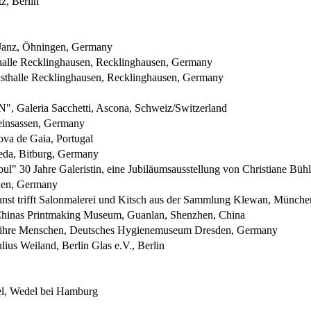
z, Berlin
 Janz, Öhningen, Germany
thalle Recklinghausen, Recklinghausen, Germany
nsthalle Recklinghausen, Recklinghausen, Germany
eria Sacchetti, Ascona, Schweiz/Switzerland
leinsassen, Germany
ova de Gaia, Portugal
eda, Bitburg, Germany
ul" 30 Jahre Galeristin, eine Jubiläumsausstellung von Christiane Büh
aden, Germany
t trifft Salonmalerei und Kitsch aus der Sammlung Klewan, München"
, Chinas Printmaking Museum, Guanlan, Shenzhen, China
re Menschen, Deutsches Hygienemuseum Dresden, Germany
ulius Weiland, Berlin Glas e.V., Berlin
el, Wedel bei Hamburg