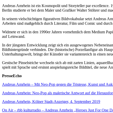
Andreas Amrhein ist ein Kosmopolit und Storyteller par excellence.
Berlin studierte er bei dem Maler und Grafiker Walter Stöhrer und ma
In seinem vielschichtigen figurativen Bildvokabular setzt Andreas A
Arbeiten sind maßgeblich durch Literatur, Film und Comic und durch 
Widmete er sich in den 1990er Jahren vornehmlich dem Medium Papier
auf Leinwand.
In der jüngsten Entwicklung zeigt sich ein ausgewogenes Nebeneinan
Bildhintergründe verbinden. Die (historische) Porzellanfigur als Hau
Unterhaltungswelt, bringt der Künstler sie variantenreich in einen ne
Gestische Pinselstriche wechseln sich ab mit zarten Linien, aquarellh
spielt mit Sprache und ersinnt anspielungsreiche Bildtitel, die neue
PresseEcho
Andreas Amrhein – Mit Neo-Pop gegen die Tristesse, Kunst und Aukti
Andreas Amrhein: Neo-Pop als malerische Antwort auf die Herausford
Andreas Amrhein, Kölner Stadt-Anzeiger, 4. September 2019
On Air – rbb kulturradio – Andreas Amrhein „Heroes Just For One D