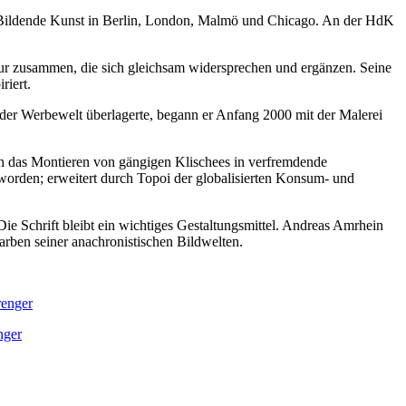
rte Bildende Kunst in Berlin, London, Malmö und Chicago. An der HdK
ltur zusammen, die sich gleichsam widersprechen und ergänzen. Seine
riert.
der Werbewelt überlagerte, begann er Anfang 2000 mit der Malerei
ch das Montieren von gängigen Klischees in verfremdende
geworden; erweitert durch Topoi der globalisierten Konsum- und
 Die Schrift bleibt ein wichtiges Gestaltungsmittel. Andreas Amrhein
arben seiner anachronistischen Bildwelten.
renger
nger