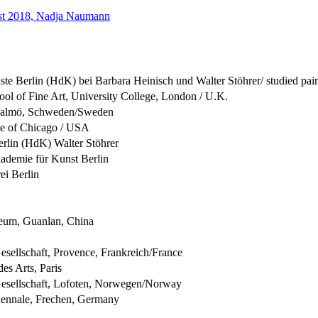
gust 2018, Nadja Naumann
te Berlin (HdK) bei Barbara Heinisch und Walter Stöhrer/ studied pai
hool of Fine Art, University College, London / U.K.
, Malmö, Schweden/Sweden
tute of Chicago / USA
erlin (HdK) Walter Stöhrer
kademie für Kunst Berlin
ei Berlin
seum, Guanlan, China
Gesellschaft, Provence, Frankreich/France
des Arts, Paris
 Gesellschaft, Lofoten, Norwegen/Norway
Triennale, Frechen, Germany