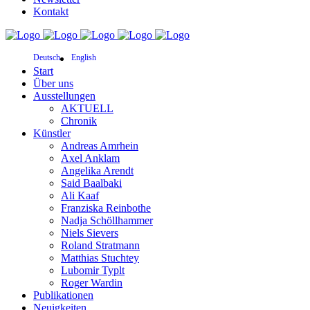
Kontakt
Deutsch
English
Start
Über uns
Ausstellungen
AKTUELL
Chronik
Künstler
Andreas Amrhein
Axel Anklam
Angelika Arendt
Said Baalbaki
Ali Kaaf
Franziska Reinbothe
Nadja Schöllhammer
Niels Sievers
Roland Stratmann
Matthias Stuchtey
Lubomir Typlt
Roger Wardin
Publikationen
Neuigkeiten