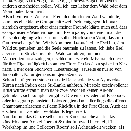
Luna-Yoga, Akro-Yoga, Lach-Yoga, Forrest-Yoga und vielem
anderen entscheiden sollen. Will ich jetzt lieber dem Wald oder dem
Mond näher kommen?
Als ich vor einer Weile mit Freunden durch den Wald wanderte,
kam uns eine kleine Gruppe mit zwei Eseln entgegen. Ich war
ziemlich entgeistert, aber einer meiner Freunde klärte mich auf, dass
es organisierte Wanderungen mit Eseln gäbe, von denen man die
Entschleunigung wieder lernen sollte. Noch so ein Wort, das zum
Gutmenschen gehört. Wir bekommen das auch ohne Esel hin, den
Wald zu genießen und die Seele baumeln zu lassen. Ich liebe Esel,
aber sie am Strick durch den Wald zu führen, um mein
Managertempo abzulegen, erschien mir wie ein Missbrauch dieser
für ihre Eigenwilligkeit bekannten Tiere. Ich las dazu später im Netz
nach. Unter dem Stichwort „Eseltrekking“ säuselte es nur so von
Innehalten, Natur gemeinsam genießen etc.
Schon häufiger musste ich mir die Reiseberichte von Ayurveda-
Kuren nach Indien oder Sri-Lanka anhören. Mit stolz geschwollener
Brust wurde erzählt, man habe zwei Wochen keinen Alkohol
getrunken, sich komplett entgiftet. Die ersten wieder auf Facebook
oder Instagram geposteten Fotos zeigten dann allerdings die offenen
Champagnerflaschen auf dem Rückflug in der First Class. Auch das
erscheint mir ziemlich wohlstandsdegeneriert.
Nun kommt das Ganze selbst in der Kunstbranche an: Ich las
kürzlich einen Artikel über art & mindfulness, Untertitel „Ein
Workshop im ‚me Collectors Room‘ soll Achtsamkeit wecken. (1)