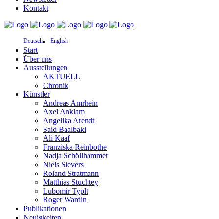
Kontakt
Deutsch
English
Start
Über uns
Ausstellungen
AKTUELL
Chronik
Künstler
Andreas Amrhein
Axel Anklam
Angelika Arendt
Said Baalbaki
Ali Kaaf
Franziska Reinbothe
Nadja Schöllhammer
Niels Sievers
Roland Stratmann
Matthias Stuchtey
Lubomir Typlt
Roger Wardin
Publikationen
Neuigkeiten