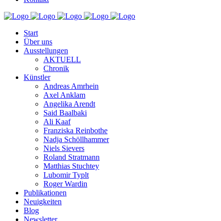
Start
Über uns
Ausstellungen
AKTUELL
Chronik
Künstler
Andreas Amrhein
Axel Anklam
Angelika Arendt
Said Baalbaki
Ali Kaaf
Franziska Reinbothe
Nadja Schöllhammer
Niels Sievers
Roland Stratmann
Matthias Stuchtey
Lubomir Typlt
Roger Wardin
Publikationen
Neuigkeiten
Blog
Newsletter