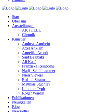
Start
Über uns
Ausstellungen
AKTUELL
Chronik
Künstler
Andreas Amrhein
Axel Anklam
Angelika Arendt
Said Baalbaki
Ali Kaaf
Franziska Reinbothe
Nadja Schöllhammer
Niels Sievers
Roland Stratmann
Matthias Stuchtey
Lubomir Typlt
Roger Wardin
Publikationen
Neuigkeiten
Blog
Newsletter