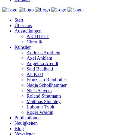
Start
Über uns
Ausstellungen
AKTUELL
Chronik
Künstler
Andreas Amrhein
Axel Anklam
Angelika Arendt
Said Baalbaki
Ali Kaaf
Franziska Reinbothe
Nadja Schöllhammer
Niels Sievers
Roland Stratmann
Matthias Stuchtey
Lubomir Typlt
Roger Wardin
Publikationen
Neuigkeiten
Blog
Newsletter