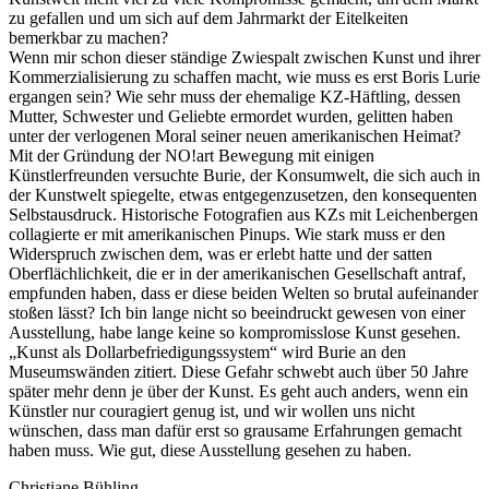
zu gefallen und um sich auf dem Jahrmarkt der Eitelkeiten
bemerkbar zu machen?
Wenn mir schon dieser ständige Zwiespalt zwischen Kunst und ihrer
Kommerzialisierung zu schaffen macht, wie muss es erst Boris Lurie
ergangen sein? Wie sehr muss der ehemalige KZ-Häftling, dessen
Mutter, Schwester und Geliebte ermordet wurden, gelitten haben
unter der verlogenen Moral seiner neuen amerikanischen Heimat?
Mit der Gründung der NO!art Bewegung mit einigen
Künstlerfreunden versuchte Burie, der Konsumwelt, die sich auch in
der Kunstwelt spiegelte, etwas entgegenzusetzen, den konsequenten
Selbstausdruck. Historische Fotografien aus KZs mit Leichenbergen
collagierte er mit amerikanischen Pinups. Wie stark muss er den
Widerspruch zwischen dem, was er erlebt hatte und der satten
Oberflächlichkeit, die er in der amerikanischen Gesellschaft antraf,
empfunden haben, dass er diese beiden Welten so brutal aufeinander
stoßen lässt? Ich bin lange nicht so beeindruckt gewesen von einer
Ausstellung, habe lange keine so kompromisslose Kunst gesehen.
„Kunst als Dollarbefriedigungssystem“ wird Burie an den
Museumswänden zitiert. Diese Gefahr schwebt auch über 50 Jahre
später mehr denn je über der Kunst. Es geht auch anders, wenn ein
Künstler nur couragiert genug ist, und wir wollen uns nicht
wünschen, dass man dafür erst so grausame Erfahrungen gemacht
haben muss. Wie gut, diese Ausstellung gesehen zu haben.
Christiane Bühling