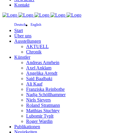
Kontakt
Deutsch
English
Start
Über uns
Ausstellungen
AKTUELL
Chronik
Künstler
Andreas Amrhein
Axel Anklam
Angelika Arendt
Said Baalbaki
Ali Kaaf
Franziska Reinbothe
Nadja Schöllhammer
Niels Sievers
Roland Stratmann
Matthias Stuchtey
Lubomir Typlt
Roger Wardin
Publikationen
Neuigkeiten