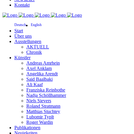
Kontakt
Deutsch
English
Start
Über uns
Ausstellungen
AKTUELL
Chronik
Künstler
Andreas Amrhein
Axel Anklam
Angelika Arendt
Said Baalbaki
Ali Kaaf
Franziska Reinbothe
Nadja Schöllhammer
Niels Sievers
Roland Stratmann
Matthias Stuchtey
Lubomir Typlt
Roger Wardin
Publikationen
Neuigkeiten