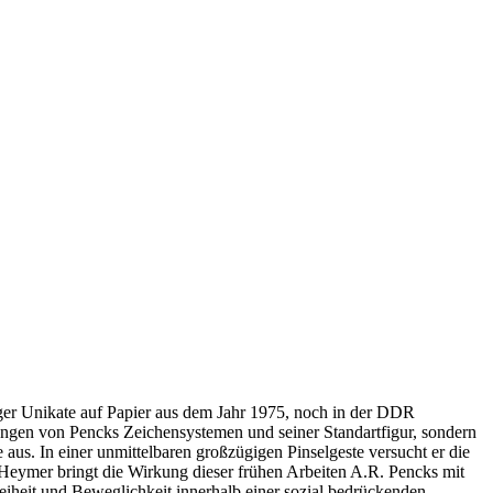
iger Unikate auf Papier aus dem Jahr 1975, noch in der DDR
llungen von Pencks Zeichensystemen und seiner Standartfigur, sondern
aus. In einer unmittelbaren großzügigen Pinselgeste versucht er die
y Heymer bringt die Wirkung dieser frühen Arbeiten A.R. Pencks mit
eiheit und Beweglichkeit innerhalb einer sozial bedrückenden