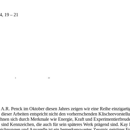
4, 19 – 21
›
»
s A.R. Penck im Oktober diesen Jahres zeigen wir eine Reihe einzigart
k dieser Arbeiten entspricht nicht den vorherrschenden Klischeevorste
eichnen sich durch Merkmale wie Energie, Kraft und Experimentierfreude 
ies sind Kennzeichen, die auch für sein späteres Werk prägend sind. Ka
Zeichnungen und Aquarelle ist ein bemerkenswertes Zeugnis geistiger Fr