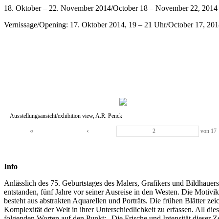
18. Oktober – 22. November 2014/October 18 – November 22, 2014
Vernissage/Opening: 17. Oktober 2014, 19 – 21 Uhr/October 17, 201
Ausstellungsansicht/exhibition view, A.R. Penck
«
‹
von
17
Info
Anlässlich des 75. Geburtstages des Malers, Grafikers und Bildhauer
entstanden, fünf Jahre vor seiner Ausreise in den Westen. Die Motivi
besteht aus abstrakten Aquarellen und Porträts. Die frühen Blätter z
Komplexität der Welt in ihrer Unterschiedlichkeit zu erfassen. All d
folgenden Worten auf den Punkt: „Die Frische und Intensität dieser 