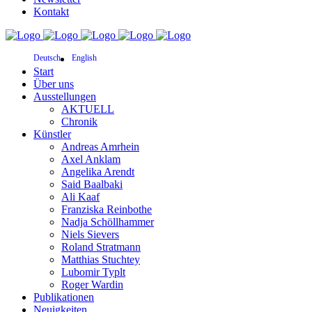
Kontakt
Deutsch
English
Start
Über uns
Ausstellungen
AKTUELL
Chronik
Künstler
Andreas Amrhein
Axel Anklam
Angelika Arendt
Said Baalbaki
Ali Kaaf
Franziska Reinbothe
Nadja Schöllhammer
Niels Sievers
Roland Stratmann
Matthias Stuchtey
Lubomir Typlt
Roger Wardin
Publikationen
Neuigkeiten