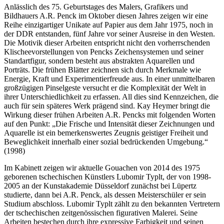
Anlässlich des 75. Geburtstages des Malers, Grafikers und
Bildhauers A.R. Penck im Oktober diesen Jahres zeigen wir eine
Reihe einzigartiger Unikate auf Papier aus dem Jahr 1975, noch in
der DDR entstanden, fünf Jahre vor seiner Ausreise in den Westen.
Die Motivik dieser Arbeiten entspricht nicht den vorherrschenden
Klischeevorstellungen von Pencks Zeichensystemen und seiner
Standartfigur, sondern besteht aus abstrakten Aquarellen und
Porträts. Die frühen Blätter zeichnen sich durch Merkmale wie
Energie, Kraft und Experimentierfreude aus. In einer unmittelbaren
großzügigen Pinselgeste versucht er die Komplexität der Welt in
ihrer Unterschiedlichkeit zu erfassen. All dies sind Kennzeichen, die
auch für sein späteres Werk prägend sind. Kay Heymer bringt die
Wirkung dieser frühen Arbeiten A.R. Pencks mit folgenden Worten
auf den Punkt: „Die Frische und Intensität dieser Zeichnungen und
Aquarelle ist ein bemerkenswertes Zeugnis geistiger Freiheit und
Beweglichkeit innerhalb einer sozial bedrückenden Umgebung.“
(1998)
Im Kabinett zeigen wir aktuelle Gouachen von 2014 des 1975
geborenen tschechischen Künstlers Lubomir Typlt, der von 1998-
2005 an der Kunstakademie Düsseldorf zunächst bei Lüpertz
studierte, dann bei A.R. Penck, als dessen Meisterschüler er sein
Studium abschloss. Lubomir Typlt zählt zu den bekannten Vertretern
der tschechischen zeitgenössischen figurativen Malerei. Seine
Arbeiten bestechen durch ihre expressive Farbigkeit und seinen