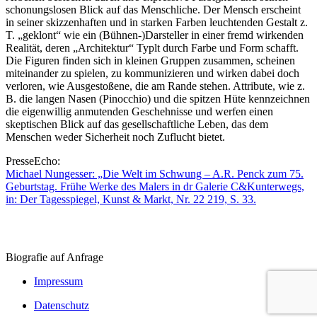
schonungslosen Blick auf das Menschliche. Der Mensch erscheint
in seiner skizzenhaften und in starken Farben leuchtenden Gestalt z.
T. „geklont“ wie ein (Bühnen-)Darsteller in einer fremd wirkenden
Realität, deren „Architektur“ Typlt durch Farbe und Form schafft.
Die Figuren finden sich in kleinen Gruppen zusammen, scheinen
miteinander zu spielen, zu kommunizieren und wirken dabei doch
verloren, wie Ausgestoßene, die am Rande stehen. Attribute, wie z.
B. die langen Nasen (Pinocchio) und die spitzen Hüte kennzeichnen
die eigenwillig anmutenden Geschehnisse und werfen einen
skeptischen Blick auf das gesellschaftliche Leben, das dem
Menschen weder Sicherheit noch Zuflucht bietet.
PresseEcho:
Michael Nungesser: „Die Welt im Schwung – A.R. Penck zum 75.
Geburtstag. Frühe Werke des Malers in dr Galerie C&Kunterwegs,
in: Der Tagesspiegel, Kunst & Markt, Nr. 22 219, S. 33.
Biografie auf Anfrage
Impressum
Datenschutz