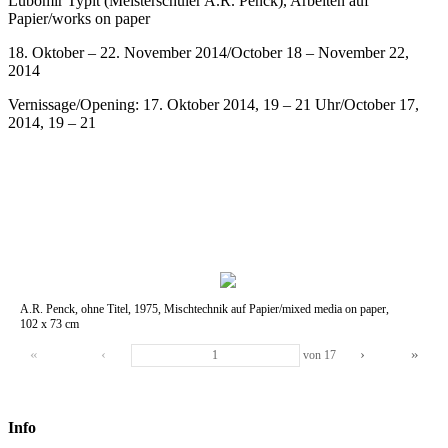
Lubomir Typlt (Meisterschüler A.R. Penck), Arbeiten auf
Papier/works on paper
18. Oktober – 22. November 2014/October 18 – November 22,
2014
Vernissage/Opening: 17. Oktober 2014, 19 – 21 Uhr/October 17,
2014, 19 – 21
A.R. Penck, ohne Titel, 1975, Mischtechnik auf Papier/mixed media on paper,
102 x 73 cm
«
‹
›
»
von
17
Info