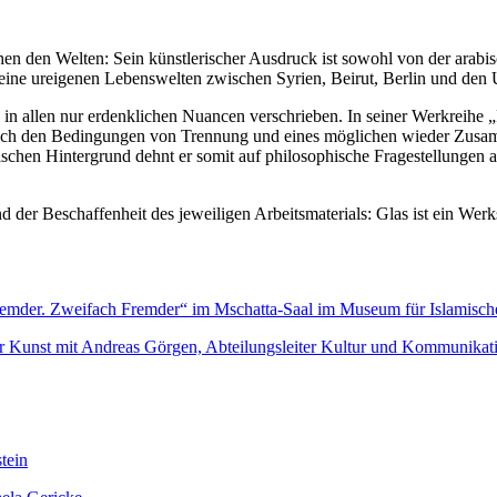
chen den Welten: Sein künstlerischer Ausdruck ist sowohl von der arabi
 seine ureigenen Lebenswelten zwischen Syrien, Beirut, Berlin und den
 allen nur erdenklichen Nuancen verschrieben. In seiner Werkreihe „Ri
 nach den Bedingungen von Trennung und eines möglichen wieder Zusam
ischen Hintergrund dehnt er somit auf philosophische Fragestellungen a
der Beschaffenheit des jeweiligen Arbeitsmaterials: Glas ist ein Werk
n Fremder. Zweifach Fremder“ im Mschatta-Saal im Museum für Islamisc
r Kunst mit Andreas Görgen, Abteilungsleiter Kultur und Kommunikat
tein