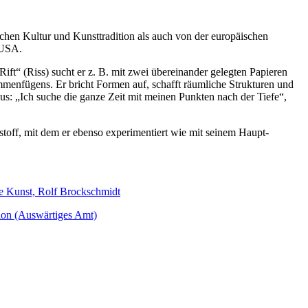
schen Kultur und Kunsttradition als auch von der europäischen
 USA.
ft“ (Riss) sucht er z. B. mit zwei übereinander gelegten Papieren
menfügens. Er bricht Formen auf, schafft räumliche Strukturen und
us: „Ich suche die ganze Zeit mit meinen Punkten nach der Tiefe“,
stoff, mit dem er ebenso experimentiert wie mit seinem Haupt-
he Kunst, Rolf Brockschmidt
ion (Auswärtiges Amt)