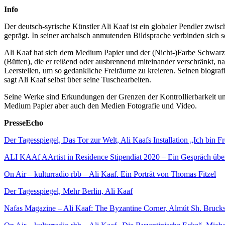
Info
Der deutsch-syrische Künstler Ali Kaaf ist ein globaler Pendler zwis
geprägt. In seiner archaisch anmutenden Bildsprache verbinden sich
Ali Kaaf hat sich dem Medium Papier und der (Nicht-)Farbe Schwarz in
(Bütten), die er reißend oder ausbrennend miteinander verschränkt,
Leerstellen, um so gedankliche Freiräume zu kreieren. Seinen biograf
sagt Ali Kaaf selbst über seine Tuschearbeiten.
Seine Werke sind Erkundungen der Grenzen der Kontrollierbarkeit und 
Medium Papier aber auch den Medien Fotografie und Video.
PresseEcho
Der Tagesspiegel, Das Tor zur Welt, Ali Kaafs Installation „Ich bi
ALI KAAf AArtist in Residence Stipendiat 2020 – Ein Gespräch übe
On Air – kulturradio rbb – Ali Kaaf. Ein Porträt von Thomas Fitzel
Der Tagesspiegel, Mehr Berlin, Ali Kaaf
Nafas Magazine – Ali Kaaf: The Byzantine Corner, Almút Sh. Brucks