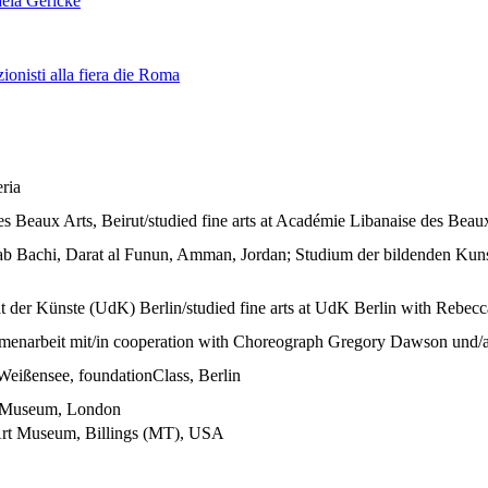
aela Gericke
ionisti alla fiera die Roma
ria
 Beaux Arts, Beirut/studied fine arts at Académie Libanaise des Beaux
b Bachi, Darat al Funun, Amman, Jordan; Studium der bildenden Kunst
t der Künste (UdK) Berlin/studied fine arts at UdK Berlin with Rebec
sammenarbeit mit/in cooperation with Choreograph Gregory Dawson un
-Weißensee, foundationClass, Berlin
h Museum, London
Art Museum, Billings (MT), USA