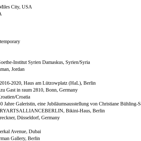
 Miles City, USA
A
temporary
oethe-Institut Syrien Damaskus, Syrien/Syria
mman, Jordan
m 2016-2020, Haus am Lützowplatz (HaL), Berlin
rs zu Gast in raum 2810, Bonn, Germany
roatien/Croatia
 Jahre Galeristin, eine Jubiläumsausstellung von Christiane Bühling-
RARYARTSALLIANCEBERLIN, Bikini-Haus, Berlin
Breckner, Düsseldorf, Germany
Iserkal Avenue, Dubai
rman Gallery, Berlin