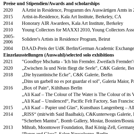
Preise und Stipendien/Awards and scholarships
2020
AArtist in Residence, Programm des Auswärtigen Amts in 
2015
Artist-in-Residence, Kala Art Institute, Berkeley, CA
2014
Honorary AIR Awardees, Kala Art Institute, Berkeley
2010
Young Collectors for MAXXI 2010, Young Collectors Ass
2005-
Solidere's Artists in Residence Program, Beirut
2006
2004
DAAD-Preis der UdK Berlin/German Academic Exchange Ser
Einzelausstellungen (Auswahl)/selected solo exhibitions
2021
"Goodbye Mschatta - 'Ich bin Fremder. Zweifach Fremder'
2020
„Zwischen Ja und Nein fliegt die Seele", C&K Galerie, Ber
2018
„Die byzantinische Ecke", C&K Galerie, Berlin
„Dins un garbell no es pot guardar el sol", Galeria Maior, 
2016
„Box of Pain“, Kühlhaus Berlin
„Ali Kaaf – The Colour of The Water is The Colour of its V
„Ali Kaaf – Unsilenced“, Pacific Felt Factory, San Franci
2015
„Ali Kaaf – Papier und Glas“, Kunsthaus Langenberg – All
2014
„RISS“ (mit/with Said Baalbaki), C&Kunterwegs Galerie, 
“Scherben Mantra”, Bomb Gallery, Mostar, Bosnien/Bosni
2013
Mihrab, Moontower Foundation, Bad König-Zell, German
“Paper and Glass”, Salon Neucologne, Berlin