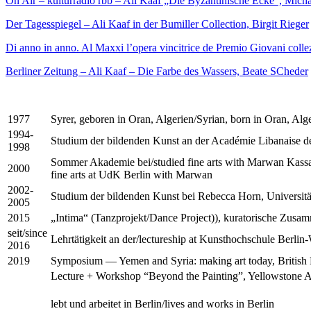
On Air – kulturradio rbb – Ali Kaaf „Die Byzantinische Ecke“, Mich
Der Tagesspiegel – Ali Kaaf in der Bumiller Collection, Birgit Rieger
Di anno in anno. Al Maxxi l’opera vincitrice de Premio Giovani collez
Berliner Zeitung – Ali Kaaf – Die Farbe des Wassers, Beate SCheder
1977
Syrer, geboren in Oran, Algerien/Syrian, born in Oran, Alge
1994-
Studium der bildenden Kunst an der Académie Libanaise des
1998
Sommer Akademie bei/studied fine arts with Marwan Kassa
2000
fine arts at UdK Berlin with Marwan
2002-
Studium der bildenden Kunst bei Rebecca Horn, Universitä
2005
2015
„Intima“ (Tanzprojekt/Dance Project)), kuratorische Zu
seit/since
Lehrtätigkeit an der/lectureship at Kunsthochschule Berlin
2016
2019
Symposium — Yemen and Syria: making art today, Britis
Lecture + Workshop “Beyond the Painting”, Yellowstone 
lebt und arbeitet in Berlin/lives and works in Berlin