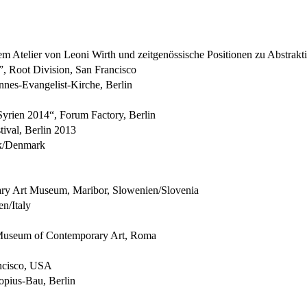
dem Atelier von Leoni Wirth und zeitgenössische Positionen zu Abstr
”, Root Division, San Francisco
nes-Evangelist-Kirche, Berlin
Syrien 2014“, Forum Factory, Berlin
tival, Berlin 2013
rk/Denmark
ary Art Museum, Maribor, Slowenien/Slovenia
en/Italy
 Museum of Contemporary Art, Roma
ancisco, USA
opius-Bau, Berlin