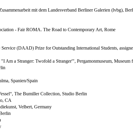
Zusammenarbeit mit dem Landesverband Berliner Galerien (lvbg), Berl
ociation - Fair ROMA. The Road to Contemporary Art, Rome
vice (DAAD) Prize for Outstanding International Students, assign
/ "I Am a Stranger: Twofold a Stranger'", Pergamonmuseum, Museum fü
lin
Palma, Spanien/Spain
essel“, The Bumiller Collection, Studio Berlin
sco, CA
diekunst, Velbert, Germany
Berlin
a
y