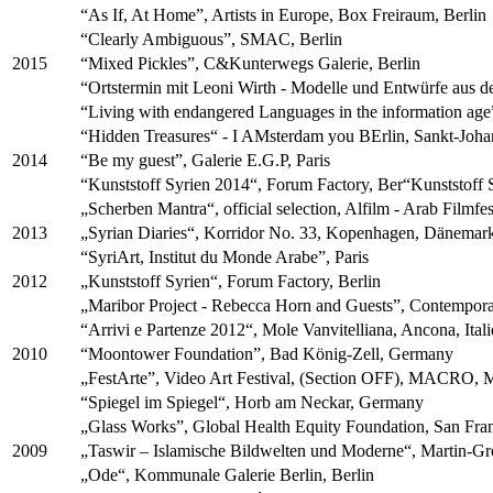
“As If, At Home”, Artists in Europe, Box Freiraum, Berlin
“Clearly Ambiguous”, SMAC, Berlin
2015
“Mixed Pickles”, C&Kunterwegs Galerie, Berlin
“Ortstermin mit Leoni Wirth - Modelle und Entwürfe aus 
“Living with endangered Languages in the information age
“Hidden Treasures“ - I AMsterdam you BErlin, Sankt-Johan
2014
“Be my guest”, Galerie E.G.P, Paris
“Kunststoff Syrien 2014“, Forum Factory, Ber“Kunststoff 
„Scherben Mantra“, official selection, Alfilm - Arab Filmfes
2013
„Syrian Diaries“, Korridor No. 33, Kopenhagen, Dänema
“SyriArt, Institut du Monde Arabe”, Paris
2012
„Kunststoff Syrien“, Forum Factory, Berlin
„Maribor Project - Rebecca Horn and Guests”, Contempor
“Arrivi e Partenze 2012“, Mole Vanvitelliana, Ancona, Itali
2010
“Moontower Foundation”, Bad König-Zell, Germany
„FestArte”, Video Art Festival, (Section OFF), MACRO,
“Spiegel im Spiegel“, Horb am Neckar, Germany
„Glass Works”, Global Health Equity Foundation, San Fr
2009
„Taswir – Islamische Bildwelten und Moderne“, Martin-Gr
„Ode“, Kommunale Galerie Berlin, Berlin