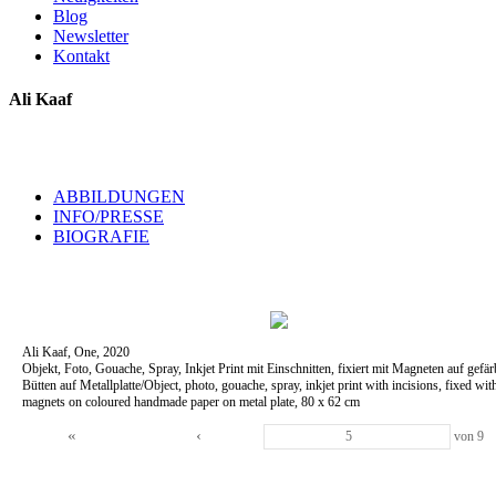
Blog
Newsletter
Kontakt
Ali Kaaf
ABBILDUNGEN
INFO/PRESSE
BIOGRAFIE
Ali Kaaf, One, 2020
Objekt, Foto, Gouache, Spray, Inkjet Print mit Einschnitten, fixiert mit Magneten auf gefä
Bütten auf Metallplatte/Object, photo, gouache, spray, inkjet print with incisions, fixed wit
magnets on coloured handmade paper on metal plate, 80 x 62 cm
«
‹
von
9