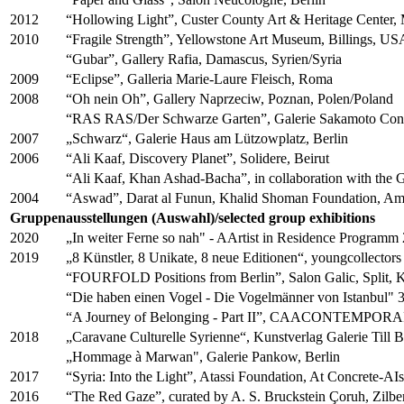
2012
“Hollowing Light”, Custer County Art & Heritage Center,
2010
“Fragile Strength”, Yellowstone Art Museum, Billings, US
“Gubar”, Gallery Rafia, Damascus, Syrien/Syria
2009
“Eclipse”, Galleria Marie-Laure Fleisch, Roma
2008
“Oh nein Oh”, Gallery Naprzeciw, Poznan, Polen/Poland
“RAS RAS/Der Schwarze Garten”, Galerie Sakamoto Con
2007
„Schwarz“, Galerie Haus am Lützowplatz, Berlin
2006
“Ali Kaaf, Discovery Planet”, Solidere, Beirut
“Ali Kaaf, Khan Ashad-Bacha”, in collaboration with the G
2004
“Aswad”, Darat al Funun, Khalid Shoman Foundation, A
Gruppenausstellungen (Auswahl)/selected group exhibitions
2020
„In weiter Ferne so nah" - AArtist in Residence Program
2019
„8 Künstler, 8 Unikate, 8 neue Editionen“, youngcollecto
“FOURFOLD Positions from Berlin”, Salon Galic, Split, K
“Die haben einen Vogel - Die Vogelmänner von Istanbul" 30
“A Journey of Belonging - Part II”, CAACONTEMPO
2018
„Caravane Culturelle Syrienne“, Kunstverlag Galerie Till 
„Hommage à Marwan", Galerie Pankow, Berlin
2017
“Syria: Into the Light”, Atassi Foundation, At Concrete-A
2016
“The Red Gaze”, curated by A. S. Bruckstein Çoruh, Zilbe