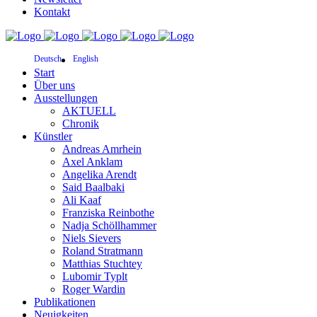
Kontakt
Deutsch
English
Start
Über uns
Ausstellungen
AKTUELL
Chronik
Künstler
Andreas Amrhein
Axel Anklam
Angelika Arendt
Said Baalbaki
Ali Kaaf
Franziska Reinbothe
Nadja Schöllhammer
Niels Sievers
Roland Stratmann
Matthias Stuchtey
Lubomir Typlt
Roger Wardin
Publikationen
Neuigkeiten