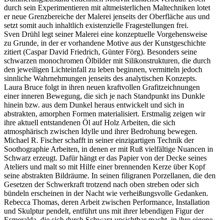
durch sein Experimentieren mit altmeisterlichen Maltechniken lotet
er neue Grenzbereiche der Malerei jenseits der Oberfläche aus und
setzt somit auch inhaltlich existenzielle Fragestellungen frei.
Sven Drühl legt seiner Malerei eine konzeptuelle Vorgehensweise
zu Grunde, in der er vorhandene Motive aus der Kunstgeschichte
zitiert (Caspar David Friedrich, Günter Förg). Besonders seine
schwarzen monochromen Ölbilder mit Silikonstrukturen, die durch
den jeweiligen Lichteinfall zu leben beginnen, vermitteln jedoch
sinnliche Wahrnehmungen jenseits des analytischen Konzepts.
Laura Bruce folgt in ihren neuen kraftvollen Grafitzeichnungen
einer inneren Bewegung, die sich je nach Standpunkt ins Dunkle
hinein bzw. aus dem Dunkel heraus entwickelt und sich in
abstrakten, amorphen Formen materialisiert. Erstmalig zeigen wir
ihre aktuell entstandenen Öl auf Holz Arbeiten, die sich
atmosphärisch zwischen Idylle und ihrer Bedrohung bewegen.
Michael R. Fischer schafft in seiner einzigartigen Technik der
Soothographie Arbeiten, in denen er mit Ruß vielfältige Nuancen in
Schwarz erzeugt. Dafür hängt er das Papier von der Decke seines
Ateliers und malt so mit Hilfe einer brennenden Kerze über Kopf
seine abstrakten Bildräume. In seinen filigranen Porzellanen, die den
Gesetzen der Schwerkraft trotzend nach oben streben oder sich
bündeln erscheinen in der Nacht wie verheißungsvolle Gedanken.
Rebecca Thomas, deren Arbeit zwischen Performance, Installation
und Skulptur pendelt, entführt uns mit ihrer lebendigen Figur der
Esmeralda, die sich durch Schwarz unsichtbar macht, in ihre eigene