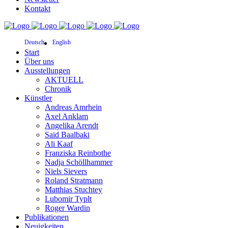
Kontakt
Deutsch
English
Start
Über uns
Ausstellungen
AKTUELL
Chronik
Künstler
Andreas Amrhein
Axel Anklam
Angelika Arendt
Said Baalbaki
Ali Kaaf
Franziska Reinbothe
Nadja Schöllhammer
Niels Sievers
Roland Stratmann
Matthias Stuchtey
Lubomir Typlt
Roger Wardin
Publikationen
Neuigkeiten