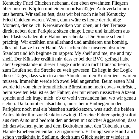
Kentucky Fried Chicken nebenan, den eben erwähnten Fliegern
über unseren Köpfen und einem mordsmäßigen Autoverkehr um
uns herum. Wir stellen fest, dass wir bei noch nie bei Kentucky
Fried Chicken waren. Wenn, dann wäre es heute der richtige
Moment, denke ich. Kerosinwolken von oben, auf der Terrasse
direkt neben dem Parkplatz sitzen einige Leute und knabbern aus
den Plastikschalen ihre Hähnchenschenkel. Die Sonne scheint
prächtig, Wir erzählen uns allerhand und amüsieren uns bombig,
alles mit Lanze in der Hand. Wir lachen über unseren absurden
Standort und ich beginne zu rappen: My shelf and me, me and my
shelf. Der Künstler erzählt mir, dass er bei der BVG gefragt habe,
aber Gegenstände in dieser Länge dürfe man nicht transportieren,
zum Laufen sei die Strecke zu weit gewesen. Es liegt in der Logik
dieses Tages, dass wir circa eine Stunde auf den Kurierdienst warten
müssen. Immerhin werde ich zwei Mal angerufen. Beim ersten Mal
werde ich von einer freundlichen Bürostimme noch etwas vertröstet,
beim zweiten Mal ist es der Fahrer, der mit einem russischen Akzent
spricht und ich frage mich, ob er wohl verstanden hat, wo wir genau
stehen. Da kommt er tatsächlich, muss beim Einbiegen in den
Parkplatz noch mal ein bisschen zurücksetzen, was auch die beiden
Autos hinter ihm zur Reaktion zwingt. Der eine Fahrer springt sofort
aus dem Auto und bedroht den anderen mit solcher Aggression, dass
ich dazwischen gehe und dem Bedrohten rate, den Tobenden und
Hände Erhebenden einfach zu ignorieren. Er bringt seine Hand auch
schon verdächtig in Stellung, doch zum Glück steigt er wieder in