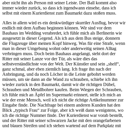
aber nicht ihn als Person mit seiner Leiste. Der Ball kommt also
immer wieder zurück, so dass ich irgendwann einsehe, dass ich
selbst mit einem Kurierdienst zum Baumarkt dazu stoßen muss.
Alles in allem wird es ein denkwürdiger skurriler Ausflug, bevor wir
endlich mit dem Aufbau beginnen können. Wir sind vor dem
Bauhaus im Wedding verabredet, ich fühle mich als Berlinerin wie
ausgesetzt in dieser Gegend. Als ich aus dem Bus steige, donnern
die Flugzeuge über meinen Kopf hinweg. Was für eine Strafe, wenn
man in dieser Umgebung wohnt oder anderweitig seinen Alltag
verbringen muss. Doch beim Bauhaus angelangt, steht dort der
Ritter mit seiner Lanze vor der Tür, als wäre dies das
selbstverständlichste von der Welt. Der Künstler und sein „shelf“,
ganz schmal, aber eben ziemlich lang. Ich frage ihn nach der
Anbringung, und da noch Löcher in die Leiste gebohrt werden
müssen, um sie dann an die Wand zu schrauben, schiebe ich ihn
wieder zurück in den Baumarkt, damit wir die richtigen Dübel,
Schrauben und Metallbohrer kaufen. Beim Wiegen der Schrauben,
ich fühle mich an Äpfel im Supermarkt erinnert, stelle ich mich an
wie der erste Mensch, weil ich nicht die richtige Artikelnummer zur
Eingabe finde. Die Nachfrage bei einem anderen Kunden hat den
Blick „typisch Frau“ zur Folge, aber ich weiß dann wenigstens, wo
ich die richtige Nummer finde. Der Kurierdienst war vorab bestellt,
und der Ritter mit seiner schwarzen Jacke mit den orangefarbenen
und blauen Streifen und ich stehen wartend auf dem Parkplatz mit