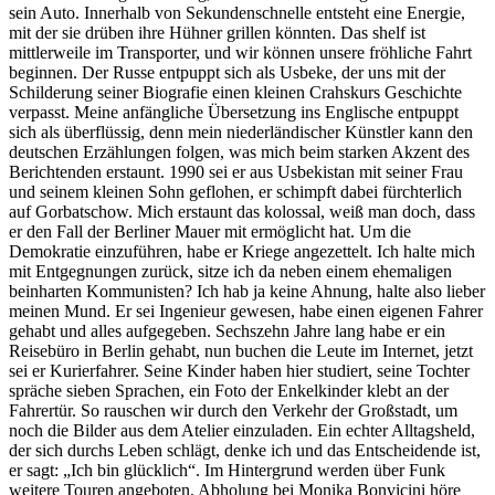
sein Auto. Innerhalb von Sekundenschnelle entsteht eine Energie,
mit der sie drüben ihre Hühner grillen könnten. Das shelf ist
mittlerweile im Transporter, und wir können unsere fröhliche Fahrt
beginnen. Der Russe entpuppt sich als Usbeke, der uns mit der
Schilderung seiner Biografie einen kleinen Crahskurs Geschichte
verpasst. Meine anfängliche Übersetzung ins Englische entpuppt
sich als überflüssig, denn mein niederländischer Künstler kann den
deutschen Erzählungen folgen, was mich beim starken Akzent des
Berichtenden erstaunt. 1990 sei er aus Usbekistan mit seiner Frau
und seinem kleinen Sohn geflohen, er schimpft dabei fürchterlich
auf Gorbatschow. Mich erstaunt das kolossal, weiß man doch, dass
er den Fall der Berliner Mauer mit ermöglicht hat. Um die
Demokratie einzuführen, habe er Kriege angezettelt. Ich halte mich
mit Entgegnungen zurück, sitze ich da neben einem ehemaligen
beinharten Kommunisten? Ich hab ja keine Ahnung, halte also lieber
meinen Mund. Er sei Ingenieur gewesen, habe einen eigenen Fahrer
gehabt und alles aufgegeben. Sechszehn Jahre lang habe er ein
Reisebüro in Berlin gehabt, nun buchen die Leute im Internet, jetzt
sei er Kurierfahrer. Seine Kinder haben hier studiert, seine Tochter
spräche sieben Sprachen, ein Foto der Enkelkinder klebt an der
Fahrertür. So rauschen wir durch den Verkehr der Großstadt, um
noch die Bilder aus dem Atelier einzuladen. Ein echter Alltagsheld,
der sich durchs Leben schlägt, denke ich und das Entscheidende ist,
er sagt: „Ich bin glücklich“. Im Hintergrund werden über Funk
weitere Touren angeboten, Abholung bei Monika Bonvicini höre