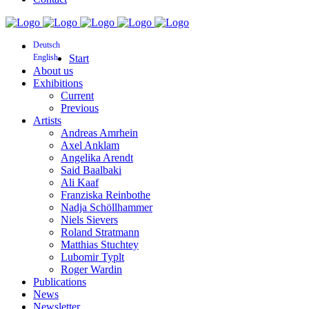
Deutsch
English
Start
About us
Exhibitions
Current
Previous
Artists
Andreas Amrhein
Axel Anklam
Angelika Arendt
Said Baalbaki
Ali Kaaf
Franziska Reinbothe
Nadja Schöllhammer
Niels Sievers
Roland Stratmann
Matthias Stuchtey
Lubomir Typlt
Roger Wardin
Publications
News
Newsletter