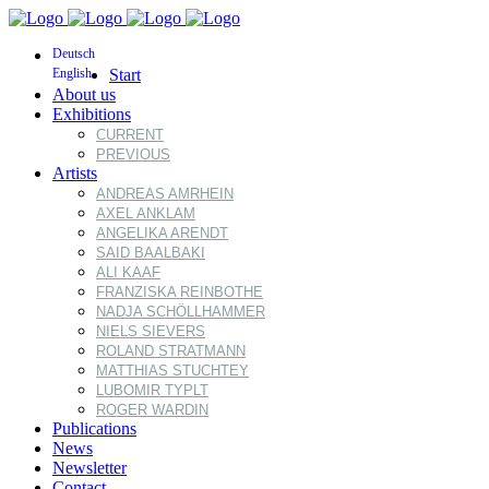
Deutsch
English
Start
About us
Exhibitions
CURRENT
PREVIOUS
Artists
ANDREAS AMRHEIN
AXEL ANKLAM
ANGELIKA ARENDT
SAID BAALBAKI
ALI KAAF
FRANZISKA REINBOTHE
NADJA SCHÖLLHAMMER
NIELS SIEVERS
ROLAND STRATMANN
MATTHIAS STUCHTEY
LUBOMIR TYPLT
ROGER WARDIN
Publications
News
Newsletter
Contact