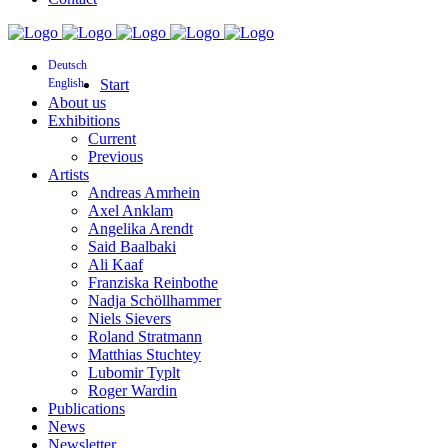
Deutsch
English
Start
About us
Exhibitions
Current
Previous
Artists
Andreas Amrhein
Axel Anklam
Angelika Arendt
Said Baalbaki
Ali Kaaf
Franziska Reinbothe
Nadja Schöllhammer
Niels Sievers
Roland Stratmann
Matthias Stuchtey
Lubomir Typlt
Roger Wardin
Publications
News
Newsletter