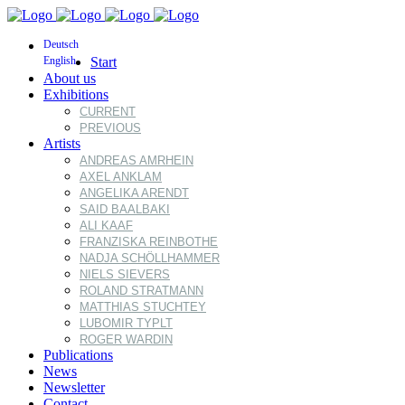
Deutsch
English
Start
About us
Exhibitions
CURRENT
PREVIOUS
Artists
ANDREAS AMRHEIN
AXEL ANKLAM
ANGELIKA ARENDT
SAID BAALBAKI
ALI KAAF
FRANZISKA REINBOTHE
NADJA SCHÖLLHAMMER
NIELS SIEVERS
ROLAND STRATMANN
MATTHIAS STUCHTEY
LUBOMIR TYPLT
ROGER WARDIN
Publications
News
Newsletter
Contact