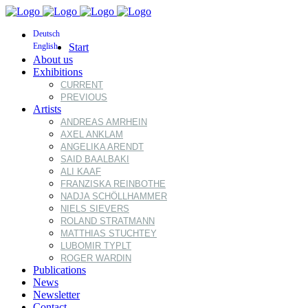
Deutsch
English
Start
About us
Exhibitions
CURRENT
PREVIOUS
Artists
ANDREAS AMRHEIN
AXEL ANKLAM
ANGELIKA ARENDT
SAID BAALBAKI
ALI KAAF
FRANZISKA REINBOTHE
NADJA SCHÖLLHAMMER
NIELS SIEVERS
ROLAND STRATMANN
MATTHIAS STUCHTEY
LUBOMIR TYPLT
ROGER WARDIN
Publications
News
Newsletter
Contact