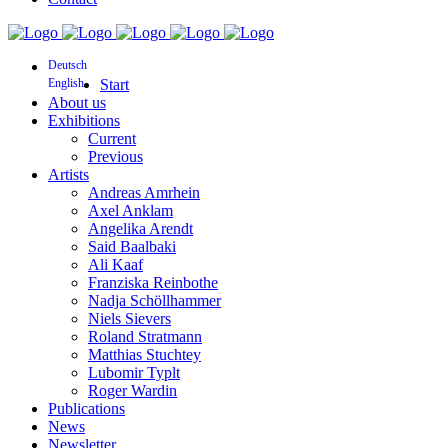
Deutsch
English
Start
About us
Exhibitions
Current
Previous
Artists
Andreas Amrhein
Axel Anklam
Angelika Arendt
Said Baalbaki
Ali Kaaf
Franziska Reinbothe
Nadja Schöllhammer
Niels Sievers
Roland Stratmann
Matthias Stuchtey
Lubomir Typlt
Roger Wardin
Publications
News
Newsletter