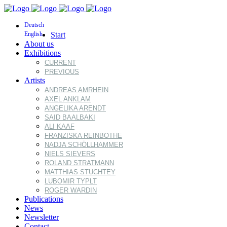
Deutsch
English
Start
About us
Exhibitions
CURRENT
PREVIOUS
Artists
ANDREAS AMRHEIN
AXEL ANKLAM
ANGELIKA ARENDT
SAID BAALBAKI
ALI KAAF
FRANZISKA REINBOTHE
NADJA SCHÖLLHAMMER
NIELS SIEVERS
ROLAND STRATMANN
MATTHIAS STUCHTEY
LUBOMIR TYPLT
ROGER WARDIN
Publications
News
Newsletter
Contact