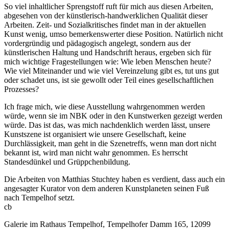
So viel inhaltlicher Sprengstoff ruft für mich aus diesen Arbeiten,
abgesehen von der künstlerisch-handwerklichen Qualität dieser
Arbeiten. Zeit- und Sozialkritisches findet man in der aktuellen
Kunst wenig, umso bemerkenswerter diese Position. Natürlich nicht
vordergründig und pädagogisch angelegt, sondern aus der
künstlerischen Haltung und Handschrift heraus, ergeben sich für
mich wichtige Fragestellungen wie: Wie leben Menschen heute?
Wie viel Miteinander und wie viel Vereinzelung gibt es, tut uns gut
oder schadet uns, ist sie gewollt oder Teil eines gesellschaftlichen
Prozesses?
Ich frage mich, wie diese Ausstellung wahrgenommen werden
würde, wenn sie im NBK oder in den Kunstwerken gezeigt werden
würde. Das ist das, was mich nachdenklich werden lässt, unsere
Kunstszene ist organisiert wie unsere Gesellschaft, keine
Durchlässigkeit, man geht in die Szenetreffs, wenn man dort nicht
bekannt ist, wird man nicht wahr genommen. Es herrscht
Standesdünkel und Grüppchenbildung.
Die Arbeiten von Matthias Stuchtey haben es verdient, dass auch ein
angesagter Kurator von dem anderen Kunstplaneten seinen Fuß
nach Tempelhof setzt.
cb
Galerie im Rathaus Tempelhof, Tempelhofer Damm 165, 12099