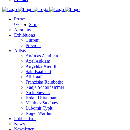
Deutsch
English
Start
About us
Exhibitions
Current
Previous
Artists
Andreas Amrhein
Axel Anklam
Angelika Arendt
Said Baalbaki
Ali Kaaf
Franziska Reinbothe
Nadja Schöllhammer
Niels Sievers
Roland Stratmann
Matthias Stuchtey
Lubomir Typlt
Roger Wardin
Publications
News
Newsletter